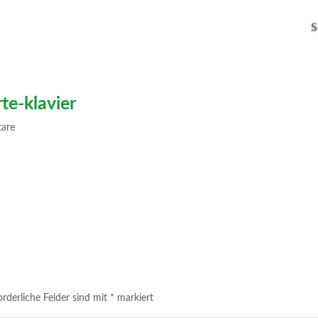
S
te-klavier
are
orderliche Felder sind mit
*
markiert